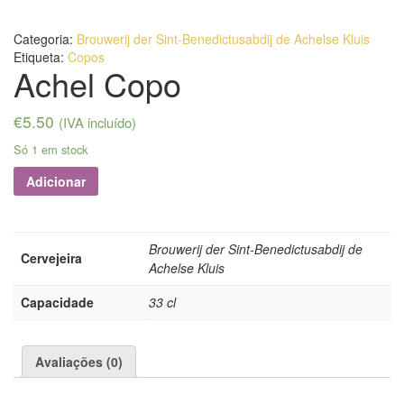
Categoria:
Brouwerij der Sint-Benedictusabdij de Achelse Kluis
Etiqueta:
Copos
Achel Copo
€
5.50
(IVA incluído)
Só 1 em stock
Adicionar
Brouwerij der Sint-Benedictusabdij de
Cervejeira
Achelse Kluis
Capacidade
33 cl
Avaliações (0)